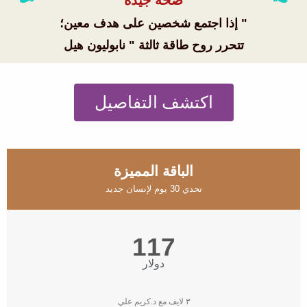
صحة جيدة
" إذا اجتمع شخصين على هدف معين؛
تتحرر روح طاقة ثالثة " نابوليون هيل
اكتشف التفاصيل
الباقة المميزة
تحدي 30 يوم لإنسان جديد
117
دولار
٣ لايف مع د.كريم علي