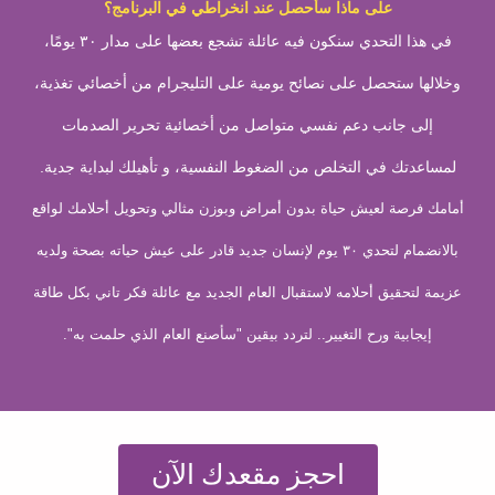
على ماذا سأحصل عند انخراطي في البرنامج؟
في هذا التحدي سنكون فيه عائلة تشجع بعضها على مدار ٣٠ يومًا،
وخلالها ستحصل على نصائح يومية على التليجرام من أخصائي تغذية،
إلى جانب دعم نفسي متواصل من أخصائية تحرير الصدمات
لمساعدتك في التخلص من الضغوط النفسية، و تأهيلك لبداية جدية.
أمامك فرصة لعيش حياة بدون أمراض وبوزن مثالي وتحويل أحلامك لواقع
بالانضمام لتحدي ٣٠ يوم لإنسان جديد قادر على عيش حياته بصحة ولديه
عزيمة لتحقيق أحلامه لاستقبال العام الجديد مع عائلة فكر تاني بكل طاقة
إيجابية ورح التغيير.. لتردد بيقين "سأصنع العام الذي حلمت به".
احجز مقعدك الآن