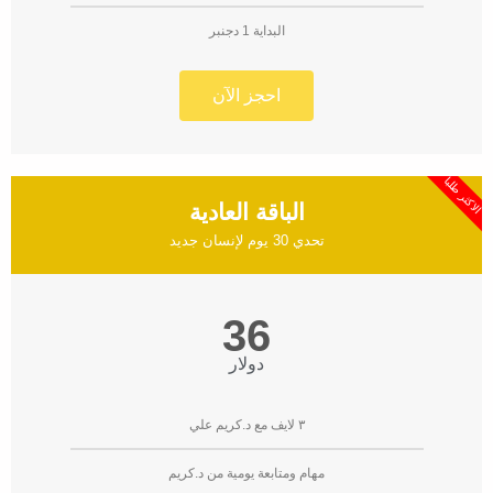
البداية 1 دجنبر
احجز الآن
الاكثر طلبا
الباقة العادية
تحدي 30 يوم لإنسان جديد
36
دولار
٣ لايف مع د.كريم علي
مهام ومتابعة يومية من د.كريم