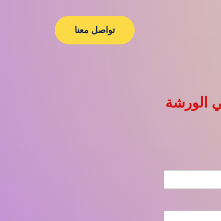
تواصل معنا
 الورشة​