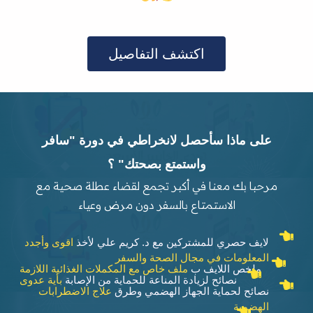
اكتشف التفاصيل
على ماذا سأحصل لانخراطي في دورة "سافر
واستمتع بصحتك" ؟
مرحبا بك معنا في أكبر تجمع لقضاء عطلة صحية مع
الاستمتاع بالسفر دون مرض وعياء
لايف حصري للمشتركين مع د. كريم علي لأخذ
اقوى وأجدد
المعلومات في مجال الصحة والسفر
ملخص اللايف ب
ملف خاص مع المكملات الغذائية اللازمة
نصائح لزيادة المناعة للحماية من الإصابة
بأية عدوى
نصائح لحماية الجهاز الهضمي وطرق
علاج الاضطرابات
الهضمية