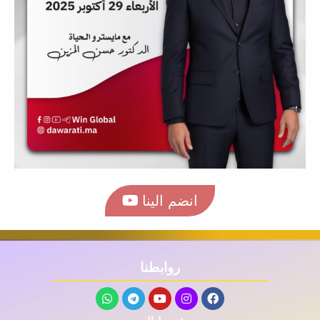
انضم الينا
روابطنا