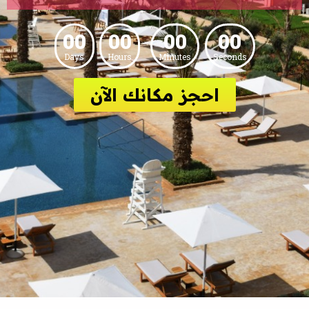
00
00
00
00
Days
Hours
Minutes
Seconds
احجز مكانك الآن