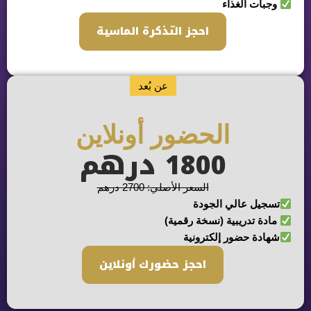
جبات الغذاء
احجز التذكرة الماسية
عن بُعد
الحضور أونلاين
1800 درهم
السعر الأصلي: 2700 درهم
سجيل عالي الجودة
دة تدريبية (نسخة رقمية)
هادة حضور إلكترونية
احجز حضورك أونلاين